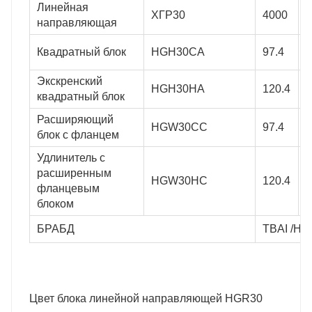
Линейная
ХГР30
4000
2
АЛ
СТАНДАРТЫ ТОЧНОСТИ
КЛАССЫ ПРЕДВАРИТЕЛ
направляющая
Квадратный блок
HGH30CA
97.4
6
Экскренский
HGH30HA
120.4
4
квадратный блок
Расширяющий
HGW30CC
97.4
9
К / Ч /
Z0 / ZA / ZB
блок с фланцем
Удлинитель с
расширенным
HGW30HC
120.4
9
фланцевым
блоком
БРАБД
TBAI /HI
Цвет блока линейной направляющей HGR30