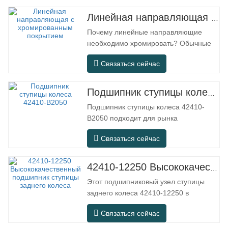
Линейная направляющая с хромированным покрытием
Почему линейные направляющие
необходимо хромировать? Обычные
стальные линейные направляющие
Связаться сейчас
могут удовлетворять базовым
эксплуатационным потребностям в
обычных сухих помещениях, однако в
Подшипник ступицы колеса 42410-B2050
реальных условиях эксплуатации,
Подшипник ступицы колеса 42410-
таких как автоматизированное
B2050 подходит для рынка
оборудование, прецизионные станки,
послепродажного обслуживания и
наружное…
Связаться сейчас
замены автозапчастей, отвечая
требованиям использования при
ежедневных поездках, дальних
42410-12250 Высококачественный подшипник ступицы заднего колеса
поездках и в условиях городской
Этот подшипниковый узел ступицы
дороги. Номер SFC. Номер OEM.
заднего колеса 42410-12250 в
НЕТ.Другие. Приложение 513104
основном используется в системе
F2AC-2B633AA…
Связаться сейчас
заднего моста японских моделей и
относится к интегрированной