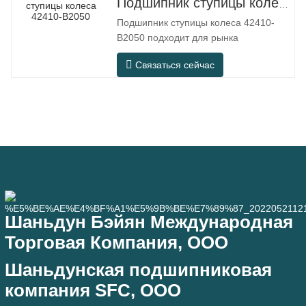
Подшипник ступицы колеса 42410-B2050
реальных условиях эксплуатации,
Подшипник ступицы колеса 42410-
таких как автоматизированное
B2050 подходит для рынка
оборудование, прецизионные станки,
послепродажного обслуживания и
наружное
Связаться сейчас
замены автозапчастей, отвечая
требованиям использования при
ежедневных поездках, дальних
поездках и в условиях городской
дороги. Номер SFC. Номер OEM.
НЕТ.Другие. Приложение 513104
F2AC-2B633AA
Шаньдун Бэйян Международная
Торговая Компания, ООО
Шаньдунская подшипниковая
компания SFC, ООО