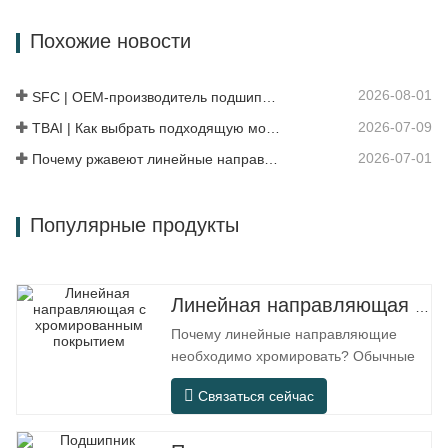
конструкции ступицы, объединяющей
Похожие новости
подшипники, фланцы и монтажные
конструкции. По сравнению с
традиционной разъемной
2026-08-01
SFC | OEM-производитель подшипников против Торговой компании
конструкцией, он обеспечивает…
2026-07-09
TBAI | Как выбрать подходящую модель линейной направляющей?
2026-07-01
Почему ржавеют линейные направляющие? Причины, меры профилактики и рекомендации по обслуживанию
Популярные продукты
Линейная направляющая с хромированным покрытием
Почему линейные направляющие
необходимо хромировать? Обычные
стальные линейные направляющие
Связаться сейчас
могут удовлетворять базовым
эксплуатационным потребностям в
обычных сухих помещениях, однако в